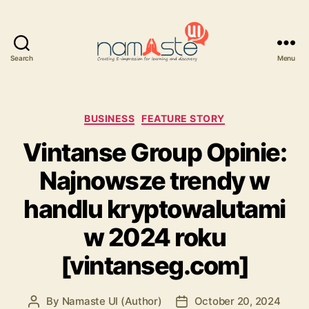
Search
Menu
Namaste
UI
Categories
BUSINESS
FEATURE STORY
Vintanse Group Opinie:
Najnowsze trendy w
handlu kryptowalutami
w 2024 roku
[vintanseg.com]
By
Namaste UI (Author)
October 20, 2024
Post
Post